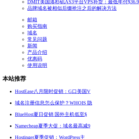
DMIT美国洛杉矶AS3平台VPS补货：最低年付$36.9 
品牌域名被相似后缀抢注之后的解决方法
邮箱
购买指南
域名
常见问题
新闻
产品介绍
优惠码
使用说明
本站推荐
HostEase八月限时促销：G口美国V
域名注册信息怎么保护？WHOIS 隐
BlueHost夏日促销 国外主机低至$
Namecheap夏季大促：域名最高减9
Hostinger夏季促销：WordPress主