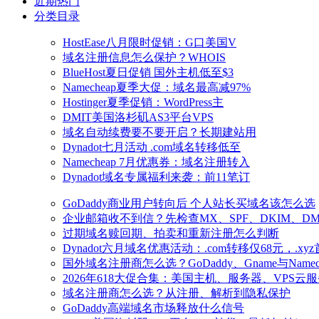
近期热门
分类目录
HostEase八月限时促销：G口美国V
域名注册信息怎么保护？WHOIS
BlueHost夏日促销 国外主机低至$3
Namecheap夏季大促：域名最高减97%
Hostinger夏季促销：WordPress主
DMIT美国洛杉矶AS3平台VPS
域名自动续费要不要开启？长期建站用
Dynadot七月活动 .com域名转移低至
Namecheap 7月优惠券：域名注册转入
Dynadot域名专属福利来袭：前11笔订
GoDaddy商业用户转向后 个人站长买域名该怎么选
企业邮箱收不到信？先检查MX、SPF、DKIM、DM
过期域名赎回期、拍卖和重新注册怎么判断
Dynadot六月域名优惠活动：.com转移仅68元，.xy
国外域名注册商怎么选？GoDaddy、Gname与Name
2026年618大促合集：美国主机、服务器、VPS云
域名注册商怎么选？从注册、解析到隐私保护
GoDaddy高端域名市场释放什么信号