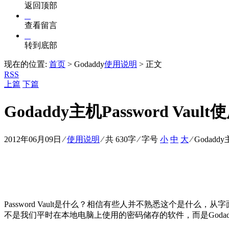
返回顶部
查看留言
转到底部
现在的位置:
首页
> Godaddy
使用说明
> 正文
RSS
上篇
下篇
Godaddy主机Password Vaul
2012年06月09日
⁄
使用说明
⁄ 共 630字 ⁄ 字号
小
中
大
⁄
Godaddy
Password Vault是什么？相信有些人并不熟悉这个是
不是我们平时在本地电脑上使用的密码储存的软件，而是God