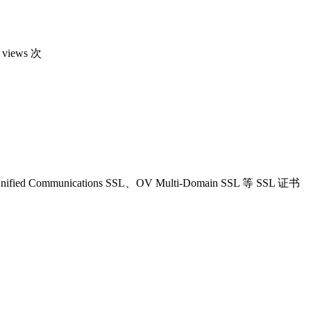
 views 次
mmunications SSL、OV Multi-Domain SSL 等 SSL 证书