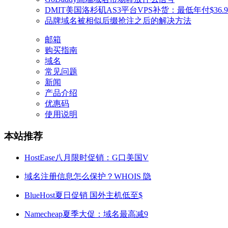
DMIT美国洛杉矶AS3平台VPS补货：最低年付$36.9 
品牌域名被相似后缀抢注之后的解决方法
邮箱
购买指南
域名
常见问题
新闻
产品介绍
优惠码
使用说明
本站推荐
HostEase八月限时促销：G口美国V
域名注册信息怎么保护？WHOIS 隐
BlueHost夏日促销 国外主机低至$
Namecheap夏季大促：域名最高减9