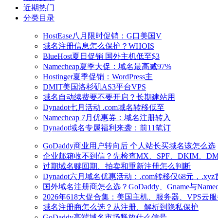
近期热门
分类目录
HostEase八月限时促销：G口美国V
域名注册信息怎么保护？WHOIS
BlueHost夏日促销 国外主机低至$3
Namecheap夏季大促：域名最高减97%
Hostinger夏季促销：WordPress主
DMIT美国洛杉矶AS3平台VPS
域名自动续费要不要开启？长期建站用
Dynadot七月活动 .com域名转移低至
Namecheap 7月优惠券：域名注册转入
Dynadot域名专属福利来袭：前11笔订
GoDaddy商业用户转向后 个人站长买域名该怎么选
企业邮箱收不到信？先检查MX、SPF、DKIM、DM
过期域名赎回期、拍卖和重新注册怎么判断
Dynadot六月域名优惠活动：.com转移仅68元，.xy
国外域名注册商怎么选？GoDaddy、Gname与Name
2026年618大促合集：美国主机、服务器、VPS云
域名注册商怎么选？从注册、解析到隐私保护
GoDaddy高端域名市场释放什么信号