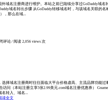
域名注册商进行维护。本站之前已陆续分享过GoDaddy域名转移到Gn
一、GoDaddy域名转出步骤 从GoDaddy转移域名时，与该域
com），那么在域...
闭评论
⁄ 阅读 2,056 views 次
，选择域名注册商时往往面临大平台价格虚高、主流品牌功能过
点击访问（本站注册立享5张2.99美元.com域名注册优惠券） 
转入、域名...
阅读全文