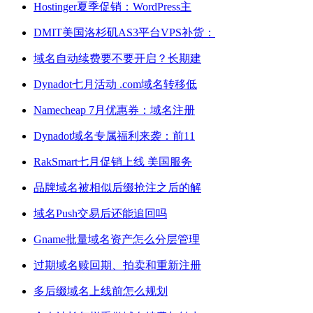
Hostinger夏季促销：WordPress主
DMIT美国洛杉矶AS3平台VPS补货：
域名自动续费要不要开启？长期建
Dynadot七月活动 .com域名转移低
Namecheap 7月优惠券：域名注册
Dynadot域名专属福利来袭：前11
RakSmart七月促销上线 美国服务
品牌域名被相似后缀抢注之后的解
域名Push交易后还能追回吗
Gname批量域名资产怎么分层管理
过期域名赎回期、拍卖和重新注册
多后缀域名上线前怎么规划