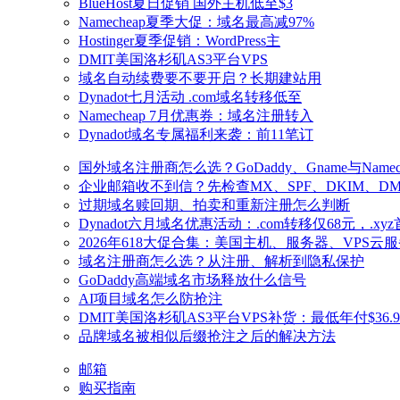
BlueHost夏日促销 国外主机低至$3
Namecheap夏季大促：域名最高减97%
Hostinger夏季促销：WordPress主
DMIT美国洛杉矶AS3平台VPS
域名自动续费要不要开启？长期建站用
Dynadot七月活动 .com域名转移低至
Namecheap 7月优惠券：域名注册转入
Dynadot域名专属福利来袭：前11笔订
国外域名注册商怎么选？GoDaddy、Gname与Name
企业邮箱收不到信？先检查MX、SPF、DKIM、DM
过期域名赎回期、拍卖和重新注册怎么判断
Dynadot六月域名优惠活动：.com转移仅68元，.xy
2026年618大促合集：美国主机、服务器、VPS云
域名注册商怎么选？从注册、解析到隐私保护
GoDaddy高端域名市场释放什么信号
AI项目域名怎么防抢注
DMIT美国洛杉矶AS3平台VPS补货：最低年付$36.9 
品牌域名被相似后缀抢注之后的解决方法
邮箱
购买指南