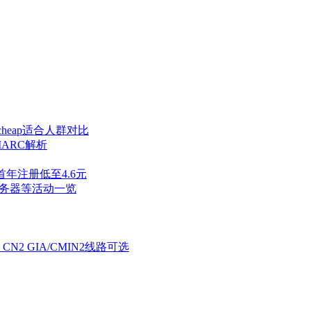
cheap适合人群对比
ARC解析
z首年注册低至4.6元
服务器等活动一览
CN2 GIA/CMIN2线路可选