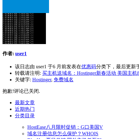
作者:
user1
该日志由 user1 于6 月前发表在
优惠码
分类下，最后更新于 2
转载请注明:
买主机送域名：Hostinger新春活动 美国主机86
关键字:
Hostinger
,
免费域名
抱歉!评论已关闭.
最新文章
近期热门
分类目录
HostEase八月限时促销：G口美国V
域名注册信息怎么保护？WHOIS