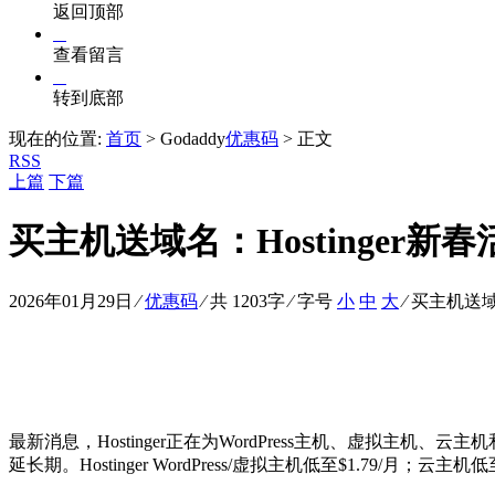
返回顶部
查看留言
转到底部
现在的位置:
首页
> Godaddy
优惠码
> 正文
RSS
上篇
下篇
买主机送域名：Hostinger新春
2026年01月29日
⁄
优惠码
⁄ 共 1203字 ⁄ 字号
小
中
大
⁄
买主机送域名
最新消息，Hostinger正在为WordPress主机、虚拟主机、
延长期。Hostinger WordPress/虚拟主机低至$1.79/月；云主