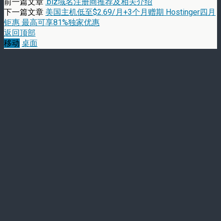
前一篇文章
.biz域名注册商推荐及相关介绍
下一篇文章
美国主机低至$2.69/月+3个月赠期 Hostinger四月
钜惠 最高可享81%独家优惠
返回顶部
移动
桌面