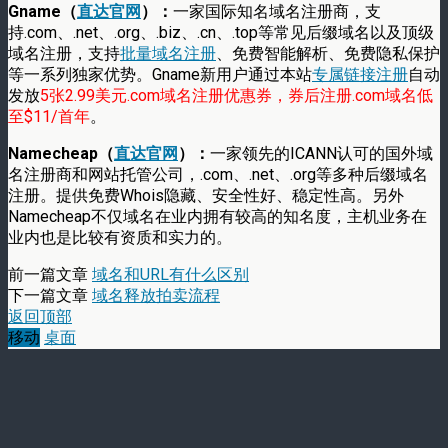
Gname（
直达官网
）：
一家国际知名域名注册商，支
持.com、.net、.org、.biz、.cn、.top等常见后缀域名以及顶级
域名注册，支持
批量域名注册
、免费智能解析、免费隐私保护
等一系列独家优势。Gname新用户通过本站
专属链接注册
自动
发放
5张2.99美元.com域名注册优惠券，券后注册.com域名低
至$11/首年
。
Namecheap（
直达官网
）：
一家领先的ICANN认可的国外域
名注册商和网站托管公司，.com、.net、.org等多种后缀域名
注册。提供免费Whois隐藏、安全性好、稳定性高。另外
Namecheap不仅域名在业内拥有较高的知名度，主机业务在
业内也是比较有资质和实力的。
前一篇文章
域名和URL有什么区别
下一篇文章
域名释放拍卖流程
返回顶部
移动
桌面