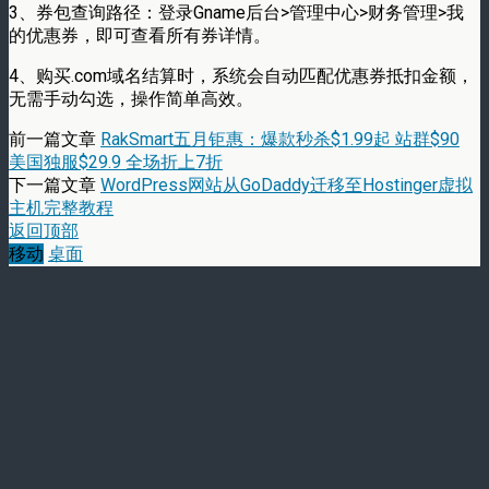
3、券包查询路径：登录Gname后台>管理中心>财务管理>我
的优惠券，即可查看所有券详情。
4、购买.com域名结算时，系统会自动匹配优惠券抵扣金额，
无需手动勾选，操作简单高效。
前一篇文章
RakSmart五月钜惠：爆款秒杀$1.99起 站群$90
美国独服$29.9 全场折上7折
下一篇文章
WordPress网站从GoDaddy迁移至Hostinger虚拟
主机完整教程
返回顶部
移动
桌面