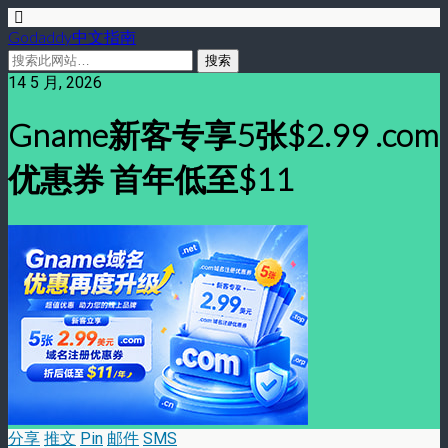
Godaddy中文指南
14 5 月, 2026
Gname新客专享5张$2.99 .com
优惠券 首年低至$11
分享
推文
Pin
邮件
SMS