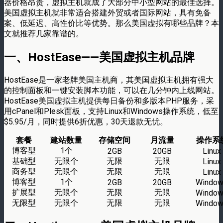
器价格昂贵，虚拟主机就成了大部分中小型网站的最佳选择。
美国虚拟主机就非常适合搭建外贸或者国际网站，具有免备
案、低延迟、高性价比等优势。那么美国虚拟有哪些品牌？本
文就推荐几家靠谱的。
一、HostEase——美国虚拟主机品牌
HostEase是一家老牌美国主机商，其美国虚拟主机拥有强大
的控制面板和一键安装脚本功能，可以在几分钟内上线网站。
HostEase美国虚拟主机提供每日备份和多版本PHP服务，采
用cPanel和Plesk面板，支持Linux和Windows操作系统，低至
$5.95/月，同时提供6折优惠，30天退款无忧。
套餐
建站数量
存储空间
月流量
操作系
博客型
1个
2GB
20GB
Linux
基础型
无限个
无限
无限
Linux
商务型
无限个
无限
无限
Linux
博客型
1个
2GB
20GB
Windo
扩展型
无限个
无限
无限
Windo
无限型
无限个
无限
无限
Windo