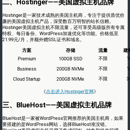
二、Hostinger——美国虚拟主机品牌
Hostinger是一家技术成熟的美国主机商，专注于提供质优价
廉的美国虚拟主机产品，深受数百万明智的站长信赖。
Hostinger美国虚拟主机不限流量，还可享受高级版所有专属
特权、每日备份、WordPress加速优化等功能。价格低至
21.99元/月，并额外赠SSL证书和域名。
方案
存储
流量
建
不限
1
Premium
100GB SSD
不限
1
Business
200GB NVMe
不限
3
Cloud Startup
200GB NVMe
《
点击进入Hostinger官网
》
三、BlueHost——美国虚拟主机品牌
BlueHost是一家被WordPress官网推荐的美国主机商，如果
要搭建的是WordPress网站，选择BlueHost准没错。